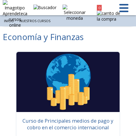
0
INICIO
NUESTROS CURSOS
Economía y Finanzas
Ordenar por
Resultados 15 de 6 - Mostrar por página
Curso de Principales medios de pago y
cobro en el comercio internacional