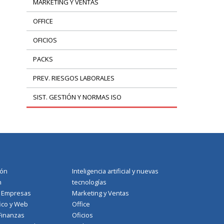
MARKETING Y VENTAS
OFFICE
OFICIOS
PACKS
PREV. RIESGOS LABORALES
SIST. GESTIÓN Y NORMAS ISO
ión
Inteligencia artificial y nuevas
n
tecnologías
a Empresas
Marketing y Ventas
ico y Web
Office
Finanzas
Oficios