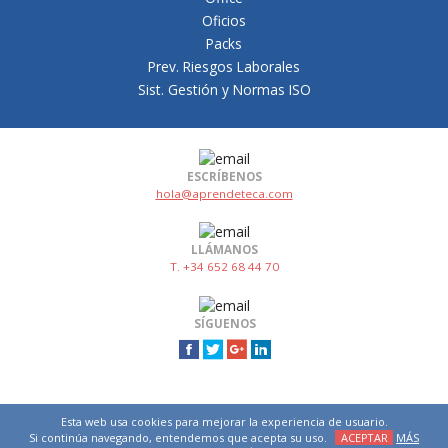
Oficios
Packs
Prev. Riesgos Laborales
Sist. Gestión y Normas ISO
ESCRÍBENOS
hola@aprendeteca.com
LLÁMANOS
T. +34 652 68 44 70
SÍGUENOS
Esta web usa cookies para mejorar la experiencia de usuario.
Si continúa navegando, entendemos que acepta su uso.
ACEPTAR
MÁS