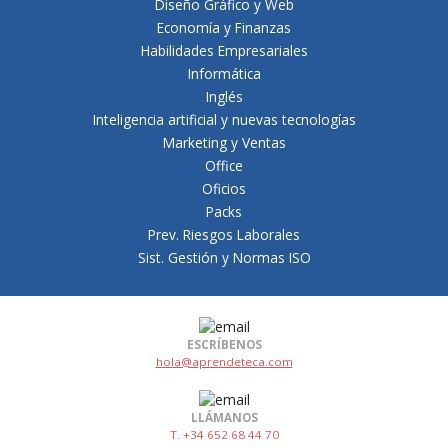
Diseño Gráfico y Web
Economía y Finanzas
Habilidades Empresariales
Informática
Inglés
Inteligencia artificial y nuevas tecnologías
Marketing y Ventas
Office
Oficios
Packs
Prev. Riesgos Laborales
Sist. Gestión y Normas ISO
ESCRÍBENOS
hola@aprendeteca.com
LLÁMANOS
T. +34 652 68 44 70