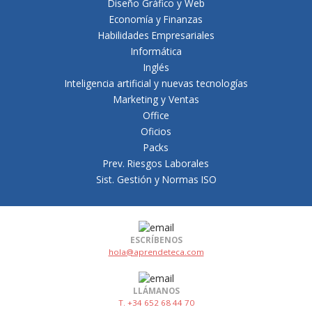
Diseño Gráfico y Web
Economía y Finanzas
Habilidades Empresariales
Informática
Inglés
Inteligencia artificial y nuevas tecnologías
Marketing y Ventas
Office
Oficios
Packs
Prev. Riesgos Laborales
Sist. Gestión y Normas ISO
ESCRÍBENOS
hola@aprendeteca.com
LLÁMANOS
T. +34 652 68 44 70