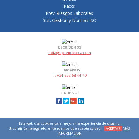
Packs
Prev. Riesgos Laborales
Sist. Gestión y Normas ISO
ESCRÍBENOS
hola@aprendeteca.com
LLÁMANOS
T. +34 652 68 44 70
SÍGUENOS
Esta web usa cookies para mejorar la experiencia de usuario.
Si continúa navegando, entendemos que acepta su uso.
ACEPTAR
MÁS
INFORMACIÓN