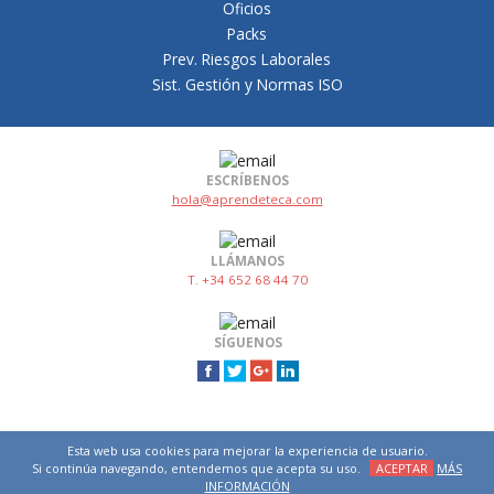
Oficios
Packs
Prev. Riesgos Laborales
Sist. Gestión y Normas ISO
ESCRÍBENOS
hola@aprendeteca.com
LLÁMANOS
T. +34 652 68 44 70
SÍGUENOS
Esta web usa cookies para mejorar la experiencia de usuario.
Si continúa navegando, entendemos que acepta su uso.
ACEPTAR
MÁS
INFORMACIÓN