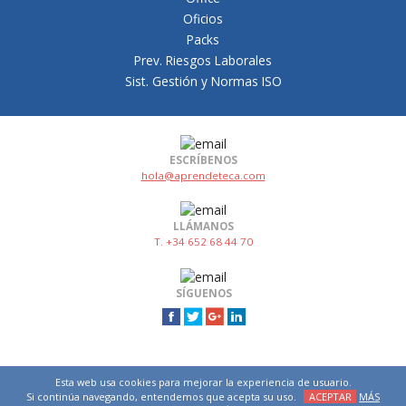
Oficios
Packs
Prev. Riesgos Laborales
Sist. Gestión y Normas ISO
ESCRÍBENOS
hola@aprendeteca.com
LLÁMANOS
T. +34 652 68 44 70
SÍGUENOS
Esta web usa cookies para mejorar la experiencia de usuario.
Si continúa navegando, entendemos que acepta su uso.
ACEPTAR
MÁS