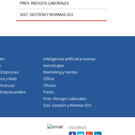
PREV. RIESGOS LABORALES
SIST. GESTIÓN Y NORMAS ISO
ión
Inteligencia artificial y nuevas
n
tecnologías
a Empresas
Marketing y Ventas
ico y Web
Office
Finanzas
Oficios
 Empresariales
Packs
Prev. Riesgos Laborales
Sist. Gestión y Normas ISO
SÍGUENOS