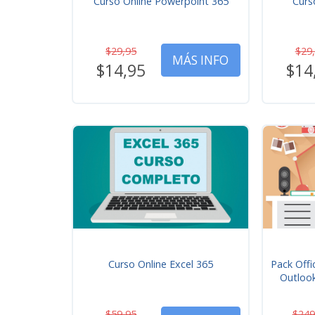
Curso Online Powerpoint 365
Curs
$29,95
$29
MÁS INFO
$14,95
$14
Curso Online Excel 365
Pack Offi
Outloo
$59,95
$249