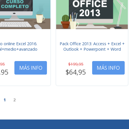
o online Excel 2016.
Pack Office 2013: Access + Excel +
ial+medio+avanzado
Outlook + Powerpoint + Word
,95
$199,95
MÁS INFO
MÁS INFO
,95
$64,95
1
2