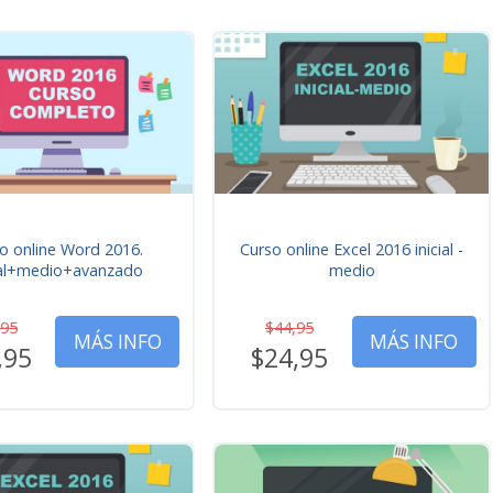
o online Word 2016.
Curso online Excel 2016 inicial -
ial+medio+avanzado
medio
,95
$44,95
MÁS INFO
MÁS INFO
,95
$24,95