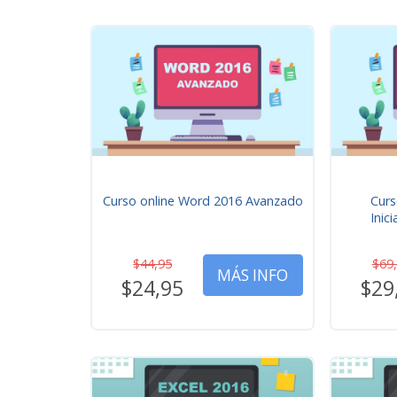
Curso online Word 2016 Avanzado
Curs
Inic
$44,95
$69
MÁS INFO
$24,95
$29