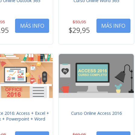
o Online Outook 365
Curso Online Word 365
,95
$59,95
MÁS INFO
MÁS INFO
,95
$29,95
ce 2016: Access + Excel +
Curso Online Access 2016
k + Powerpoint + Word
,95
$69,95