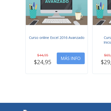
Curso online Excel 2016 Avanzado
Curs
Inic
$44,95
$69
MÁS INFO
$24,95
$29