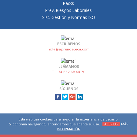
Packs
Prev. Riesgos Laborales
Sist. Gestión y Normas ISO
ESCRÍBENOS
hola@aprendeteca.com
LLÁMANOS
T. +34 652 68 44 70
SÍGUENOS
Esta web usa cookies para mejorar la experiencia de usuario.
Si continúa navegando, entendemos que acepta su uso.
ACEPTAR
MÁS
INFORMACIÓN