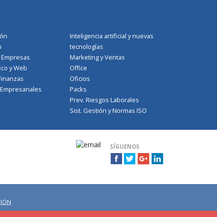
ión
Inteligencia artificial y nuevas
n
tecnologías
a Empresas
Marketing y Ventas
ico y Web
Office
Finanzas
Oficios
 Empresariales
Packs
Prev. Riesgos Laborales
Sist. Gestión y Normas ISO
SÍGUENOS
CIÓN