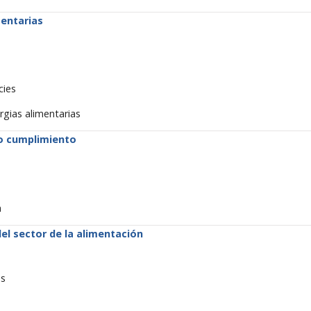
mentarias
cies
rgias alimentarias
do cumplimiento
n
del sector de la alimentación
os