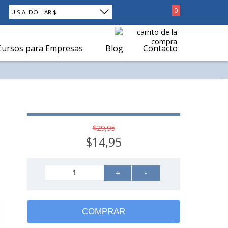
0
U.S.A. DOLLAR $
Cursos para Empresas
Blog
Contacto
$29,95
$14,95
+
-
COMPRAR