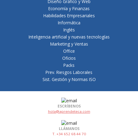
Diseño Gráfico y Web
Economía y Finanzas
Habilidades Empresariales
Informática
Inglés
Inteligencia artificial y nuevas tecnologías
Marketing y Ventas
Office
Oficios
Packs
Prev. Riesgos Laborales
Sist. Gestión y Normas ISO
ESCRÍBENOS
hola@aprendeteca.com
LLÁMANOS
T. +34 652 68 44 70