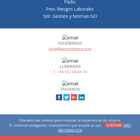
Packs
Prev. Riesgos Laborales
Sist. Gestión y Normas ISO
ESCRÍBENOS
hola@aprendeteca.com
LLÁMANOS
T. +34 652 68 44 70
SÍGUENOS
Esta web usa cookies para mejorar la experiencia de usuario.
Si continúa navegando, entendemos que acepta su uso.
ACEPTAR
MÁS
INFORMACIÓN