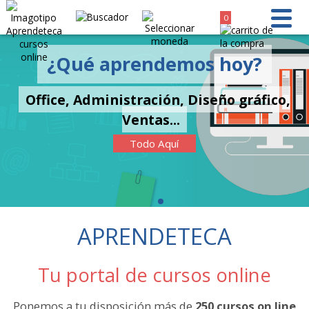
0
¿Qué aprendemos hoy?
Office, Administración, Diseño gráfico,
Ventas...
Todo Aquí
APRENDETECA
Tu portal de cursos online
Ponemos a tu disposición más de
250 cursos on line