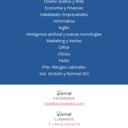
Diseño Gráfico y Web
Economía y Finanzas
Habilidades Empresariales
Informática
Inglés
Inteligencia artificial y nuevas tecnologías
Marketing y Ventas
Office
Oficios
Packs
Prev. Riesgos Laborales
Sist. Gestión y Normas ISO
ESCRÍBENOS
hola@aprendeteca.com
LLÁMANOS
T. +34 652 68 44 70