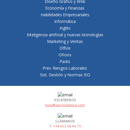
Diseño Gráfico y Web
Economía y Finanzas
Habilidades Empresariales
Informática
Inglés
Inteligencia artificial y nuevas tecnologías
Marketing y Ventas
Office
Oficios
Packs
Prev. Riesgos Laborales
Sist. Gestión y Normas ISO
ESCRÍBENOS
hola@aprendeteca.com
LLÁMANOS
T. +34 652 68 44 70