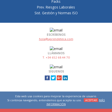
Packs
Prev. Riesgos Laborales
Sist. Gestión y Normas ISO
ESCRÍBENOS
hola@aprendeteca.com
LLÁMANOS
T. +34 652 68 44 70
SÍGUENOS
Esta web usa cookies para mejorar la experiencia de usuario.
Si continúa navegando, entendemos que acepta su uso.
ACEPTAR
MÁS
INFORMACIÓN