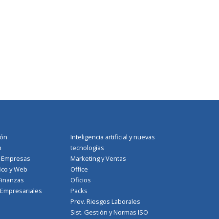
ión
Inteligencia artificial y nuevas
n
tecnologías
a Empresas
Marketing y Ventas
ico y Web
Office
Finanzas
Oficios
 Empresariales
Packs
Prev. Riesgos Laborales
Sist. Gestión y Normas ISO