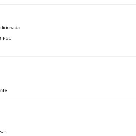
ndicionada
ma PBC
ente
osas