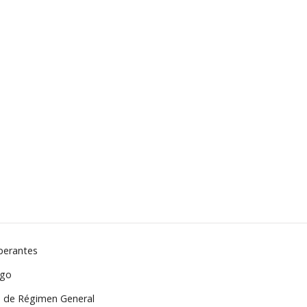
operantes
sgo
do de Régimen General