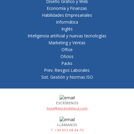
Diseño Gráfico y Web
Economía y Finanzas
Habilidades Empresariales
Informática
Inglés
Inteligencia artificial y nuevas tecnologías
Marketing y Ventas
Office
Oficios
Packs
Prev. Riesgos Laborales
Sist. Gestión y Normas ISO
ESCRÍBENOS
hola@aprendeteca.com
LLÁMANOS
T. +34 652 68 44 70