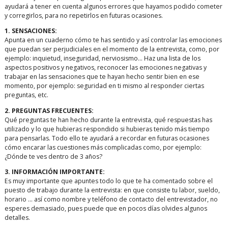
ayudará a tener en cuenta algunos errores que hayamos podido cometer
y corregirlos, para no repetirlos en futuras ocasiones.
1. SENSACIONES:
Apunta en un cuaderno cómo te has sentido y así controlar las emociones
que puedan ser perjudiciales en el momento de la entrevista, como, por
ejemplo: inquietud, inseguridad, nerviosismo… Haz una lista de los
aspectos positivos y negativos, reconocer las emociones negativas y
trabajar en las sensaciones que te hayan hecho sentir bien en ese
momento, por ejemplo: seguridad en ti mismo al responder ciertas
preguntas, etc.
2. PREGUNTAS FRECUENTES:
Qué preguntas te han hecho durante la entrevista, qué respuestas has
utilizado y lo que hubieras respondido si hubieras tenido más tiempo
para pensarlas. Todo ello te ayudará a recordar en futuras ocasiones
cómo encarar las cuestiones más complicadas como, por ejemplo:
¿Dónde te ves dentro de 3 años?
3. INFORMACIÓN IMPORTANTE:
Es muy importante que apuntes todo lo que te ha comentado sobre el
puesto de trabajo durante la entrevista: en que consiste tu labor, sueldo,
horario … así como nombre y teléfono de contacto del entrevistador, no
esperes demasiado, pues puede que en pocos días olvides algunos
detalles.