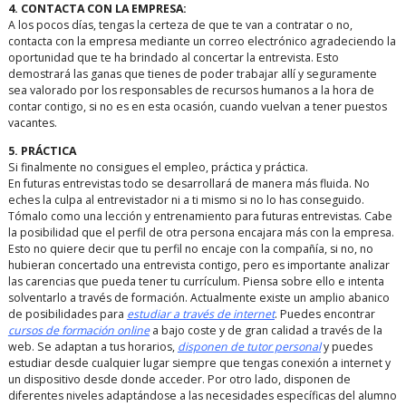
4. CONTACTA CON LA EMPRESA:
A los pocos días, tengas la certeza de que te van a contratar o no,
contacta con la empresa mediante un correo electrónico agradeciendo la
oportunidad que te ha brindado al concertar la entrevista. Esto
demostrará las ganas que tienes de poder trabajar allí y seguramente
sea valorado por los responsables de recursos humanos a la hora de
contar contigo, si no es en esta ocasión, cuando vuelvan a tener puestos
vacantes.
5. PRÁCTICA
Si finalmente no consigues el empleo, práctica y práctica.
En futuras entrevistas todo se desarrollará de manera más fluida. No
eches la culpa al entrevistador ni a ti mismo si no lo has conseguido.
Tómalo como una lección y entrenamiento para futuras entrevistas. Cabe
la posibilidad que el perfil de otra persona encajara más con la empresa.
Esto no quiere decir que tu perfil no encaje con la compañía, si no, no
hubieran concertado una entrevista contigo, pero es importante analizar
las carencias que pueda tener tu currículum. Piensa sobre ello e intenta
solventarlo a través de formación. Actualmente existe un amplio abanico
de posibilidades para
estudiar a través de internet
. Puedes encontrar
cursos de formación online
a bajo coste y de gran calidad a través de la
web. Se adaptan a tus horarios,
disponen de tutor personal
y puedes
estudiar desde cualquier lugar siempre que tengas conexión a internet y
un dispositivo desde donde acceder. Por otro lado, disponen de
diferentes niveles adaptándose a las necesidades específicas del alumno