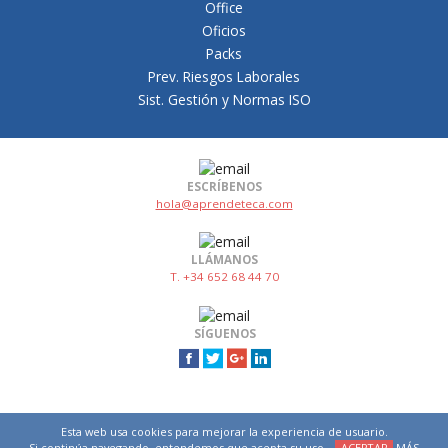
Office
Oficios
Packs
Prev. Riesgos Laborales
Sist. Gestión y Normas ISO
ESCRÍBENOS
hola@aprendeteca.com
LLÁMANOS
T. +34 652 68 44 70
SÍGUENOS
Esta web usa cookies para mejorar la experiencia de usuario.
Si continúa navegando, entendemos que acepta su uso.
ACEPTAR
MÁS