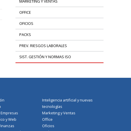
MARKETING Y VENTAS
OFFICE
OFICIOS
PACKS
PREV. RIESGOS LABORALES
SIST. GESTIÓN Y NORMAS ISO
ión
Inteligencia artificial y nuevas
n
tecnologías
a Empresas
Marketing y Ventas
ico y Web
Office
Finanzas
Oficios