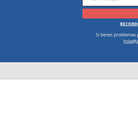
RECORD
Si tienes problemas 
hola@a