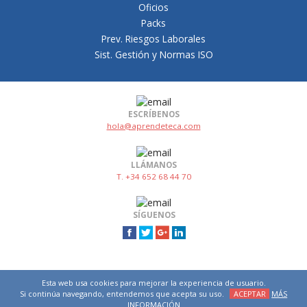
Oficios
Packs
Prev. Riesgos Laborales
Sist. Gestión y Normas ISO
ESCRÍBENOS
hola@aprendeteca.com
LLÁMANOS
T. +34 652 68 44 70
SÍGUENOS
Esta web usa cookies para mejorar la experiencia de usuario.
Si continúa navegando, entendemos que acepta su uso.
ACEPTAR
MÁS
INFORMACIÓN