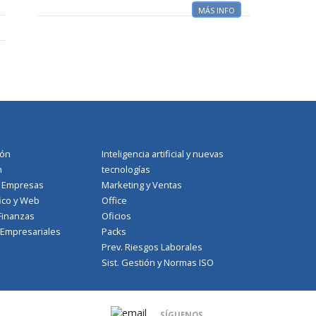
MÁS INFO
ión
Inteligencia artificial y nuevas
n
tecnologías
a Empresas
Marketing y Ventas
ico y Web
Office
Finanzas
Oficios
 Empresariales
Packs
Prev. Riesgos Laborales
Sist. Gestión y Normas ISO
SÍGUENOS