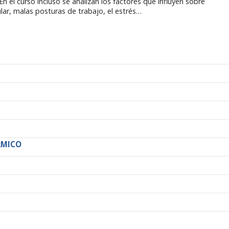
n el curso incluso se analizan los factores que influyen sobre
ar, malas posturas de trabajo, el estrés…
RMICO