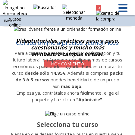
0
INICIO
Videotutoriales, prácticas paso a paso,
Cursos online a precios económicos
cuestionarios y mucho más
Para alcanzar tus metas y ampliar tu formación y tu
en nuestro campus virtual.
futuro laboral, en Aprendeteca diponemos de cursos
HOY COMIENZO
económicos para poder lograrlo. Puedes comprar tu
curso
desde sólo 14,95€
. Además si compras
packs
de 3 ó 5 cursos
puedes beneficiarte de un precio
aún
más bajo
.
Empieza ya, contrátalos ahora fácilmente, elige el
paquete y haz clic en
"Apúntate"
.
Selecciona tu curso
Piensa en que deseas formarte y busca en nuestra web el