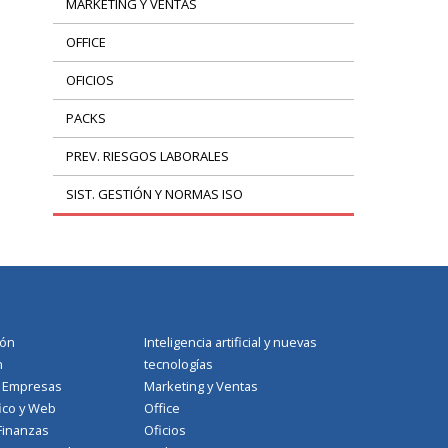
MARKETING Y VENTAS
OFFICE
OFICIOS
PACKS
PREV. RIESGOS LABORALES
SIST. GESTIÓN Y NORMAS ISO
ión
Inteligencia artificial y nuevas
n
tecnologías
a Empresas
Marketing y Ventas
ico y Web
Office
Finanzas
Oficios