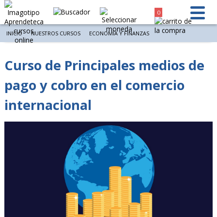
0
INICIO
NUESTROS CURSOS
ECONOMÍA Y FINANZAS
Curso de Principales medios de
pago y cobro en el comercio
internacional