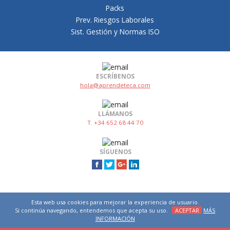
Packs
Prev. Riesgos Laborales
Sist. Gestión y Normas ISO
ESCRÍBENOS
hola@aprendeteca.com
LLÁMANOS
T. +34 652 68 44 70
SÍGUENOS
Esta web usa cookies para mejorar la experiencia de usuario.
Si continúa navegando, entendemos que acepta su uso.
ACEPTAR
MÁS
INFORMACIÓN