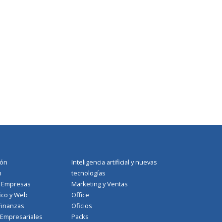
ión
Inteligencia artificial y nuevas
n
tecnologías
a Empresas
Marketing y Ventas
ico y Web
Office
Finanzas
Oficios
 Empresariales
Packs