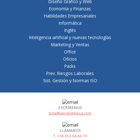
Diseño Gráfico y Web
Economía y Finanzas
Habilidades Empresariales
Informática
Inglés
Inteligencia artificial y nuevas tecnologías
Marketing y Ventas
Office
Oficios
Packs
Prev. Riesgos Laborales
Sist. Gestión y Normas ISO
ESCRÍBENOS
hola@aprendeteca.com
LLÁMANOS
T. +34 652 68 44 70