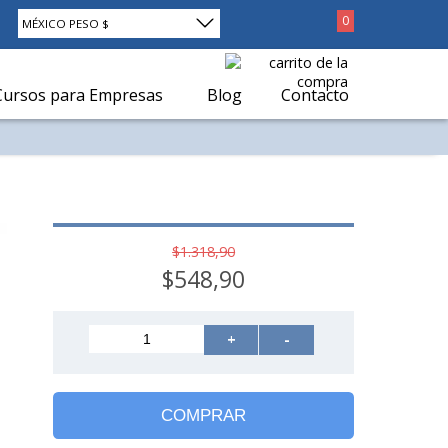
0
MÉXICO PESO $
Cursos para Empresas
Blog
Contacto
$1.318,90
$548,90
+
-
COMPRAR