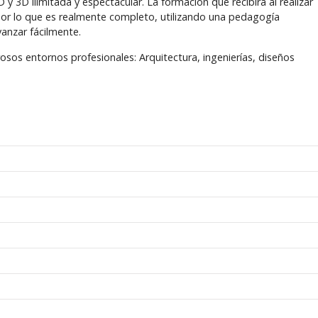
y 3D ilimitada y espectacular. La formación que recibirá al realizar
or lo que es realmente completo, utilizando una pedagogía
vanzar fácilmente.
osos entornos profesionales: Arquitectura, ingenierías, diseños