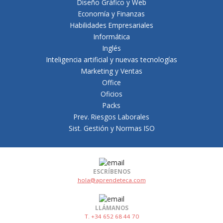
Diseño Gráfico y Web
Economía y Finanzas
Habilidades Empresariales
Informática
Inglés
Inteligencia artificial y nuevas tecnologías
Marketing y Ventas
Office
Oficios
Packs
Prev. Riesgos Laborales
Sist. Gestión y Normas ISO
ESCRÍBENOS
hola@aprendeteca.com
LLÁMANOS
T. +34 652 68 44 70