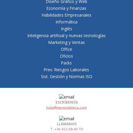
Diseño Gráfico y Web
Economía y Finanzas
Habilidades Empresariales
Informática
Inglés
Inteligencia artificial y nuevas tecnologías
Marketing y Ventas
Office
Oficios
Packs
Prev. Riesgos Laborales
Sist. Gestión y Normas ISO
ESCRÍBENOS
hola@aprendeteca.com
LLÁMANOS
T. +34 652 68 44 70