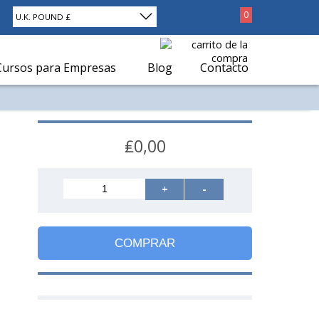
0
U.K. POUND £
Cursos para Empresas
Blog
Contacto
₤0,00
+
-
COMPRAR