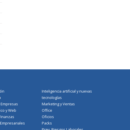
ión
Inteligencia artificial y nuevas
n
tecnologías
a Empresas
Marketing y Ventas
ico y Web
Office
Finanzas
Oficios
 Empresariales
Packs
Prev. Riesgos Laborales