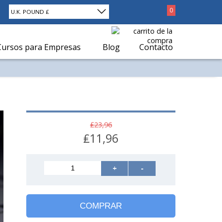
0
U.K. POUND £
Cursos para Empresas
Blog
Contacto
₤23,96
₤11,96
+
-
COMPRAR